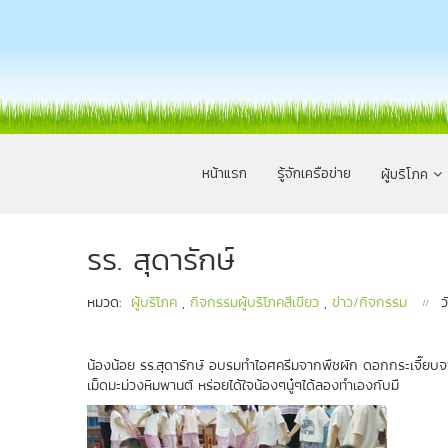
หน้าแรก
รู้จักเครือข่าย
ผู้บริโภค
รร. สุดารักษ์
หมวด:
ผู้บริโภค
,
กิจกรรมผู้บริโภคสีเขียว
,
ข่าว/กิจกรรม
ว
น้องน้อย รร.สุดารักษ์ อบรมทำไอศครีมจากพืชผัก ดอกกระเจี๊ยบจา
เม็ดมะม่วงหิมพานต์ หร่อยได้ใจน้องๆนู๋ๆได้ลองทำเองกับมื