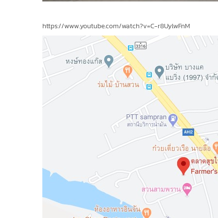
https://www.youtube.com/watch?v=C-r8UylwFnM