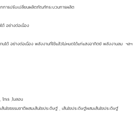
จากการปรับเปลี่ยนผลิตภัณฑ์กระบวนการผลิต
ได้ อย่างต่อเนื่อง
ดแทนได้ อย่างต่อเนื่อง พลังงานที่ใช้แล้วไม่หมดได้แก่แสงอาทิตย์ พลังงานล
 โทเร ,ไนลอน
ใยธรรมชาติผสมเส้นใยประดิษฐ์ , เส้นใยประดิษฐ์ผสมเส้นใยประดิษฐ์