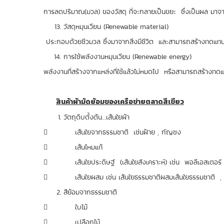
การลดปริมาณ(มวล) ของวัสดุ ที่จะกลายเป็นขยะ ซึ่งเป็นผล มา
วัสดุหมุนเวียน (Renewable material)
ประกอบด้วยชีวมวล ซึ่งมาจากสิ่งมีชีวิต และสามารถสร้างทดแทน
การใช้พลังงานหมุนเวียน (Renewable energy)
พลังงานที่สร้างจากแหล่งที่ใช้แล้วไม่หมดไป หรือสามารถสร้างท
สินค้าผ้ามัดย้อมของเครือข่ายตลาดสีเขียว
วัตถุดิบตั้งต้น…เส้นใยผ้า
 เส้นใยจากธรรมชาติ เช่นฝ้าย , กัญชง
 เส้นไหมแท้
 เส้นใยประดิษฐ์ (เส้นใยสังเคราะห์) เช่น พอลีเอสเตอร์ ,
 เส้นใยผสม เช่น เส้นใยธรรมชาติผสมเส้นใยธรรมชาติ , เส้น
สีย้อมจากธรรมชาติ
 ใบไม้
 เปลือกไม้