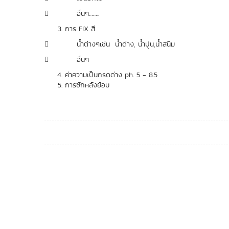
 อื่นๆ……..
การ FIX สี
 น้ำต่างๆเช่น น้ำด่าง, น้ำปูน,น้ำสนิม
 อื่นๆ
ค่าความเป็นกรดด่าง ph. 5 - 8.5
การซักหลังย้อม