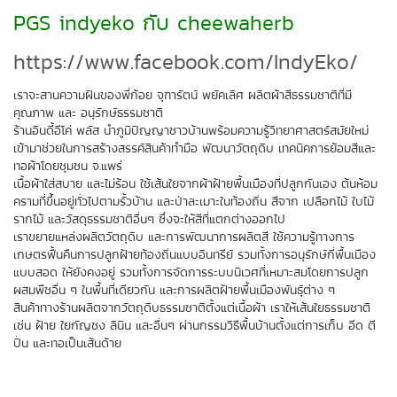
PGS indyeko กับ cheewaherb
https://www.facebook.com/IndyEko/
เราจะสานความฝันของพี่ก้อย จุฑารัตน์ พยัคเลิศ ผลิตผ้าสีธรรมชาติที่มี
คุณภาพ และ อนุรักษ์ธรรมชาติ
ร้านอินดี้อีโค่ พลัส นำภูมิปัญญาชาวบ้านพร้อมความรู้วิทยาศาสตร์สมัยใหม่
เข้ามาช่วยในการสร้างสรรค์สินค้าทำมือ พัฒนาวัตถุดิบ เทคนิคการย้อมสีและ
ทอผ้าโดยชุมชน จ.แพร่
เนื้อผ้าใส่สบาย และไม่ร้อน ใช้เส้นใยจากผ้าฝ้ายพื้นเมืองที่ปลูกกันเอง ต้นห้อม
ครามที่ขึ้นอยู่ทั่วไปตามรั้วบ้าน และป่าละเมาะในท้องถิ่น สีจาก เปลือกไม้ ใบไม้
รากไม้ และวัสดุธรรมชาติอื่นๆ ซึ่งจะให้สีที่แตกต่างออกไป
เราขยายแหล่งผลิตวัตถุดิบ และการพัฒนาการผลิตสี ใช้ความรู้ทางการ
เกษตรฟื้นคืนการปลูกฝ้ายท้องถิ่นแบบอินทรีย์ รวมทั้งการอนุรักษ์กี่พื้นเมือง
แบบสอด ให้ยังคงอยู่ รวมทั้งการจัดการระบบนิเวศที่เหมาะสมโดยการปลูก
ผสมพืชอื่น ๆ ในพื้นที่เดียวกัน และการผลิตฝ้ายพื้นเมืองพันธุ์ต่าง ๆ
สินค้าทางร้านผลิตจากวัตถุดิบธรรมชาติตั้งแต่เนื้อผ้า เราให้เส้นใยธรรมชาติ
เช่น ฝ้าย ใยกัญชง ลินิน และอื่นๆ ผ่านกรรมวิธีพื้นบ้านตั้งแต่การเก็บ อีด ตี
ปั่น และทอเป็นเส้นด้าย