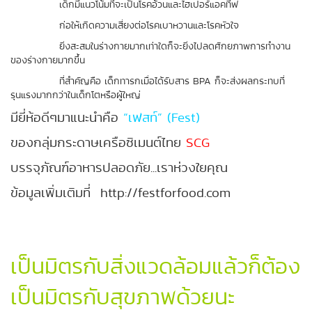
เด็กมีแนวโน้มที่จะเป็นโรคอ้วนและไฮเปอร์แอคทีฟ
ก่อให้เกิดความเสี่ยงต่อโรคเบาหวานและโรคหัวใจ
ยิ่งสะสมในร่างกายมากเท่าใดก็จะยิ่งไปลดศักยภาพการทำงาน
ของร่างกายมากขึ้น
ที่สำคัญคือ เด็กทารกเมื่อได้รับสาร BPA ก็จะส่งผลกระทบที่
รุนแรงมากกว่าในเด็กโตหรือผู้ใหญ่
มียี่ห้อดีๆมาแนะนำคือ
“เฟสท์” (Fest)
ของกลุ่มกระดาษเครือซิเมนต์ไทย
SCG
บรรจุภัณฑ์อาหารปลอดภัย...เราห่วงใยคุณ
ข้อมูลเพิ่มเติมที่ http://festforfood.com
เป็นมิตรกับสิ่งแวดล้อมแล้วก็ต้อง
เป็นมิตรกับสุขภาพด้วยนะ